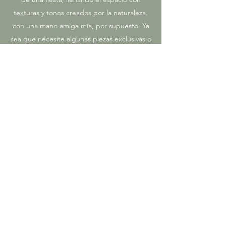
texturas y tonos creados por la naturaleza.
con una mano amiga mía, por supuesto. Ya
sea que necesite algunas piezas exclusivas o
esté buscando llenar el lugar de arriba a
abajo, me encantaría ayudar.
Complete el formulario de contacto
the para solicitar información sobre flores
para su evento.
Contáctenos
Privacy Policy
|
Accessibility
©2022 por Floristería Surrey. Orgullosamente creado
con Wix.com.